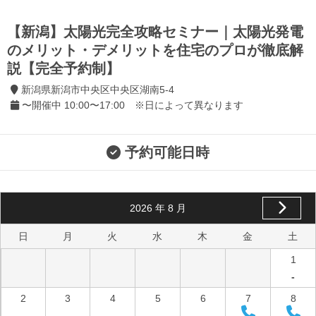
【新潟】太陽光完全攻略セミナー｜太陽光発電
のメリット・デメリットを住宅のプロが徹底解
説【完全予約制】
新潟県新潟市中央区中央区湖南5-4
〜開催中 10:00〜17:00 ※日によって異なります
予約可能日時
2026
年
8
月
日
月
火
水
木
金
土
1
-
2
3
4
5
6
7
8
-
-
-
-
-