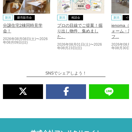
新潟
建売販売会
新潟
相談会
新潟
イベ
分譲住宅2棟同時見学
プロの目線でご提案！掘
ienoma
会！
り出し物件、集めまし
ォーム・新
た。
フ...
2026年08月08日(土)〜2026
年08月09日(日)
2026年08月01日(土)〜2026
2026年08月
年08月23日(日)
年08月30日(
SNSでシェアしよう！