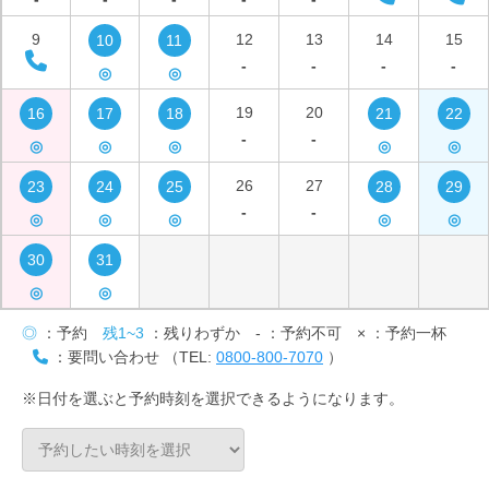
9
12
13
14
15
10
11
-
-
-
-
◎
◎
19
20
16
17
18
21
22
-
-
◎
◎
◎
◎
◎
26
27
23
24
25
28
29
-
-
◎
◎
◎
◎
◎
30
31
◎
◎
◎
：予約
残1~3
：残りわずか
-
：予約不可
×
：予約一杯
：要問い合わせ （TEL:
0800-800-7070
）
※日付を選ぶと予約時刻を選択できるようになります。